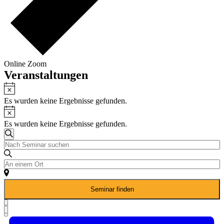
Online Zoom
Veranstaltungen
Hinweis
Es wurden keine Ergebnisse gefunden.
Hinweis
Es wurden keine Ergebnisse gefunden.
Veranstaltungen
Suche
Bitte
Suche
Schlüsselwort
und
eingeben.
Standort
Suche
eingeben.
Ansichten,
nach
Suche
Navigation
Veranstaltungen
Seminar finden
nach
Schlüsselwort.
Veranstaltungen.
Veranstaltung
Liste
Ansichten-